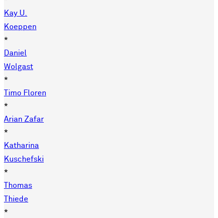
Kay U.
Koeppen
*
Daniel
Wolgast
*
Timo Floren
*
Arian Zafar
*
Katharina
Kuschefski
*
Thomas
Thiede
*