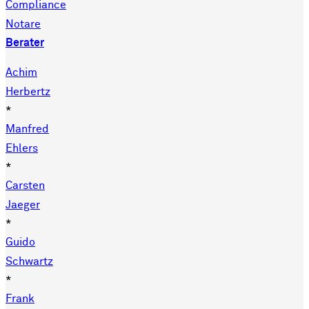
Compliance
Notare
Berater
Achim
Herbertz
*
Manfred
Ehlers
*
Carsten
Jaeger
*
Guido
Schwartz
*
Frank