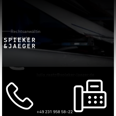
Julia Raatz, LL.M.
Rechtsanwältin
Associate
julia.raatz@spieker-jaeger.de
+49 231 958 58–22