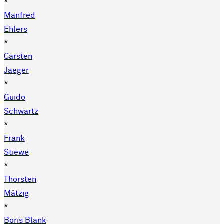
*
Manfred
Ehlers
*
Carsten
Jaeger
*
Guido
Schwartz
*
Frank
Stiewe
*
Thorsten
Mätzig
*
Boris Blank