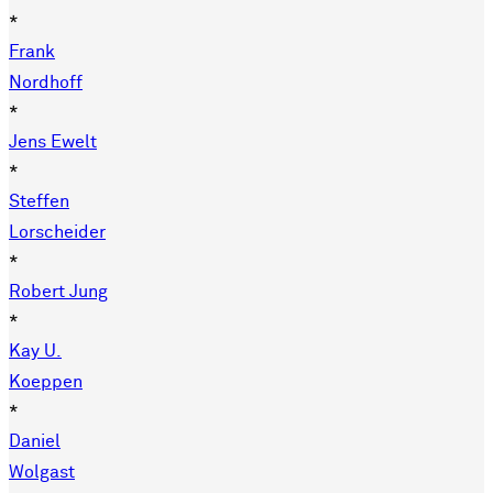
*
Frank
Nordhoff
*
Jens Ewelt
*
Steffen
Lorscheider
*
Robert Jung
*
Kay U.
Koeppen
*
Daniel
Wolgast