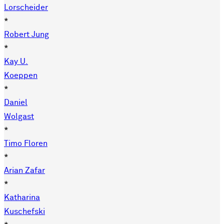
Lorscheider
*
Robert Jung
*
Kay U.
Koeppen
*
Daniel
Wolgast
*
Timo Floren
*
Arian Zafar
*
Katharina
Kuschefski