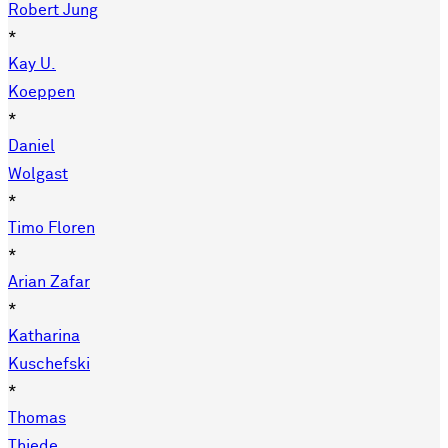
Robert Jung
*
Kay U.
Koeppen
*
Daniel
Wolgast
*
Timo Floren
*
Arian Zafar
*
Katharina
Kuschefski
*
Thomas
Thiede