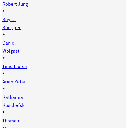
Robert Jung
*
Kay U.
Koeppen
*
Daniel
Wolgast
*
Timo Floren
*
Arian Zafar
*
Katharina
Kuschefski
*
Thomas