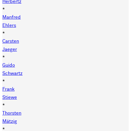
Herbertz
*
Manfred
Ehlers
*
Carsten
Jaeger
*
Guido
Schwartz
*
Frank
Stiewe
*
Thorsten
Mätzig
*