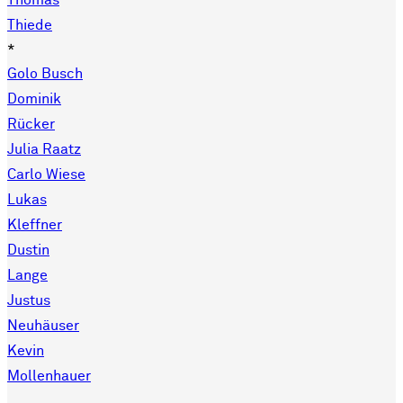
Thomas
Thiede
*
Golo Busch
Dominik
Rücker
Julia Raatz
Carlo Wiese
Lukas
Kleffner
Dustin
Lange
Justus
Neuhäuser
Kevin
Mollenhauer