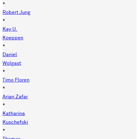
*
Robert Jung
*
Kay U.
Koeppen
*
Daniel
Wolgast
*
Timo Floren
*
Arian Zafar
*
Katharina
Kuschefski
*