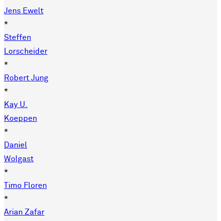
Jens Ewelt
*
Steffen
Lorscheider
*
Robert Jung
*
Kay U.
Koeppen
*
Daniel
Wolgast
*
Timo Floren
*
Arian Zafar